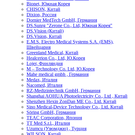
Bionet, Южная Корея
CHISON, Китай
Dixion, Россия
Dornier MedTech GmbH, Германия
DS.Sunrg "Zerone Co., Ltd, Южная Корея"
DS.Vision (Китай)
DS.Vision, Китай
E.M.S. Electro Medical Systems S.A. (EMS),
Швейцария
Greenland Medical, Китай
Healcerion Co., Ltd, Ю.Корея
Lojer, Финляндия
M – Technology Co. Ltd, Ю.Корея
Mahe medical gmbh , Германия
Medax, Италия
Nacomed, Италия
RZ-Medizintechnik GmbH, Германия
Shanghai AOHUA Photoelectricity Co., Ltd , Китай
Shenzhen Hexin ZonDan ME Co., Ltd. Китай
Sino Medical-Device Technology Со., Ltd. Китай
Söring GmbH, Германия
TEAC Corporation, Япония
TT Med S.r.l., Италия
Uzumcu (Узюмджю) , Турция
WILSON, Китай