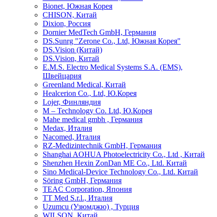
Bionet, Южная Корея
CHISON, Китай
Dixion, Россия
Dornier MedTech GmbH, Германия
DS.Sunrg "Zerone Co., Ltd, Южная Корея"
DS.Vision (Китай)
DS.Vision, Китай
E.M.S. Electro Medical Systems S.A. (EMS),
Швейцария
Greenland Medical, Китай
Healcerion Co., Ltd, Ю.Корея
Lojer, Финляндия
M – Technology Co. Ltd, Ю.Корея
Mahe medical gmbh , Германия
Medax, Италия
Nacomed, Италия
RZ-Medizintechnik GmbH, Германия
Shanghai AOHUA Photoelectricity Co., Ltd , Китай
Shenzhen Hexin ZonDan ME Co., Ltd. Китай
Sino Medical-Device Technology Со., Ltd. Китай
Söring GmbH, Германия
TEAC Corporation, Япония
TT Med S.r.l., Италия
Uzumcu (Узюмджю) , Турция
WILSON, Китай