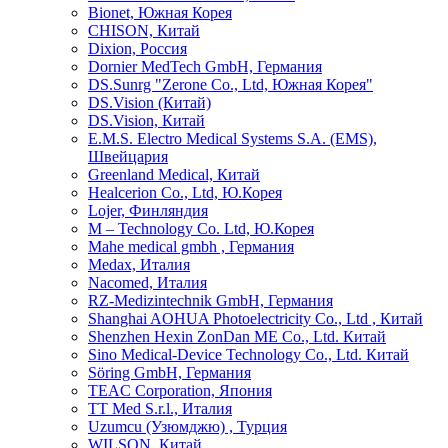
Bionet, Южная Корея
CHISON, Китай
Dixion, Россия
Dornier MedTech GmbH, Германия
DS.Sunrg "Zerone Co., Ltd, Южная Корея"
DS.Vision (Китай)
DS.Vision, Китай
E.M.S. Electro Medical Systems S.A. (EMS),
Швейцария
Greenland Medical, Китай
Healcerion Co., Ltd, Ю.Корея
Lojer, Финляндия
M – Technology Co. Ltd, Ю.Корея
Mahe medical gmbh , Германия
Medax, Италия
Nacomed, Италия
RZ-Medizintechnik GmbH, Германия
Shanghai AOHUA Photoelectricity Co., Ltd , Китай
Shenzhen Hexin ZonDan ME Co., Ltd. Китай
Sino Medical-Device Technology Со., Ltd. Китай
Söring GmbH, Германия
TEAC Corporation, Япония
TT Med S.r.l., Италия
Uzumcu (Узюмджю) , Турция
WILSON, Китай