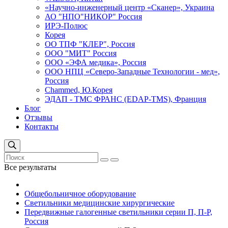
«Научно-инженерный центр «Сканер», Украина
АО "НПО"НИКОР" Россия
ИРЭ-Полюс
Корея
ОО ТПФ "КЛЕР", Россия
ООО "МИТ" Россия
ООО «ЭФА медика», Россия
ООО НПЦ «Северо-Западные Технологии - мед»,
Россия
Сhammed, Ю.Корея
ЭДАП - ТМС ФРАНС (EDAP-TMS), Франция
Блог
Отзывы
Контакты
Все результаты
Общебольничное оборудование
Светильники медицинские хирургические
Передвижные галогенные светильники серии П, П-Р,
Россия