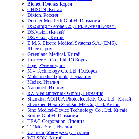
Bionet, Южная Корея
CHISON, Китай
Dixion, Россия
Dornier MedTech GmbH, Германия
DS.Sunrg "Zerone Co., Ltd, Южная Корея"
DS.Vision (Китай)
DS.Vision, Китай
E.M.S. Electro Medical Systems S.A. (EMS),
Швейцария
Greenland Medical, Китай
Healcerion Co., Ltd, Ю.Корея
Lojer, Финляндия
M – Technology Co. Ltd, Ю.Корея
Mahe medical gmbh , Германия
Medax, Италия
Nacomed, Италия
RZ-Medizintechnik GmbH, Германия
Shanghai AOHUA Photoelectricity Co., Ltd , Китай
Shenzhen Hexin ZonDan ME Co., Ltd. Китай
Sino Medical-Device Technology Со., Ltd. Китай
Söring GmbH, Германия
TEAC Corporation, Япония
TT Med S.r.l., Италия
Uzumcu (Узюмджю) , Турция
WILSON, Китай