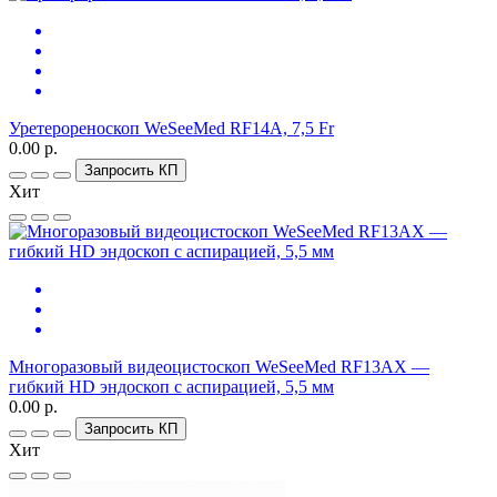
Уретерореноскоп WeSeeMed RF14A, 7,5 Fr
0.00 р.
Запросить КП
Хит
Многоразовый видеоцистоскоп WeSeeMed RF13AX —
гибкий HD эндоскоп с аспирацией, 5,5 мм
0.00 р.
Запросить КП
Хит