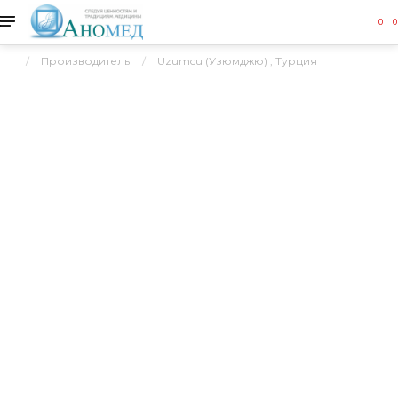
0
0
Производитель
Uzumcu (Узюмджю) , Турция