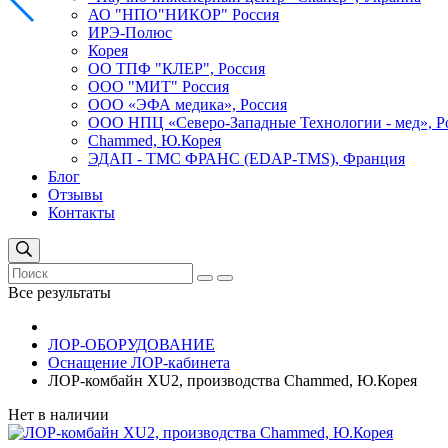
АО "НПО"НИКОР" Россия
ИРЭ-Полюс
Корея
ОО ТПФ "КЛЕР", Россия
ООО "МИТ" Россия
ООО «ЭФА медика», Россия
ООО НПЦ «Северо-Западные Технологии - мед», Р
Сhammed, Ю.Корея
ЭДАП - ТМС ФРАНС (EDAP-TMS), Франция
Блог
Отзывы
Контакты
Все результаты
ЛОР-ОБОРУДОВАНИЕ
Оснащение ЛОР-кабинета
ЛОР-комбайн XU2, производства Сhammed, Ю.Корея
Нет в наличии