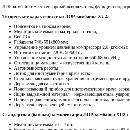
ЛОР-комбайн имеет сенсорный выключатель, функцию подогре
Технические характеристики ЛОР-комбайна XU2:
Подсветка на гибком кабеле;
Медицинские емкости материал – стекло;
Вес 73 кг;
Габариты 740x551х800 мм;
Управление уровнем давления компрессора 2,0 (кгс/см2);
Источник питания 220В, 50/60Гц;
Управление мощностью аспираторов 650-680mm/Hg;
Столешница материал – искусственный камень,
Автономность работы;
Лоток для инструментария врача есть;
Специальная емкость для хранения инструментария и друг
Держатель для салфеток есть;
Подогревающий прибор для инструментария врача, зеркал
Ящик выдвижной материал – нержавеющая сталь, удароп
Панель управления креслом сенсорная система, положени
Держатель нержавеющей емкости есть
Стандартная (базовая) комплектация ЛОР-комбайна XU2 :
Медицинские емкости – 4 шт.
Емкости для хранения инструментов врача - диаметр 83 мм