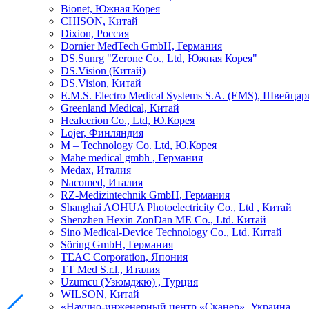
Bionet, Южная Корея
CHISON, Китай
Dixion, Россия
Dornier MedTech GmbH, Германия
DS.Sunrg "Zerone Co., Ltd, Южная Корея"
DS.Vision (Китай)
DS.Vision, Китай
E.M.S. Electro Medical Systems S.A. (EMS), Швейцар
Greenland Medical, Китай
Healcerion Co., Ltd, Ю.Корея
Lojer, Финляндия
M – Technology Co. Ltd, Ю.Корея
Mahe medical gmbh , Германия
Medax, Италия
Nacomed, Италия
RZ-Medizintechnik GmbH, Германия
Shanghai AOHUA Photoelectricity Co., Ltd , Китай
Shenzhen Hexin ZonDan ME Co., Ltd. Китай
Sino Medical-Device Technology Со., Ltd. Китай
Söring GmbH, Германия
TEAC Corporation, Япония
TT Med S.r.l., Италия
Uzumcu (Узюмджю) , Турция
WILSON, Китай
«Научно-инженерный центр «Сканер», Украина