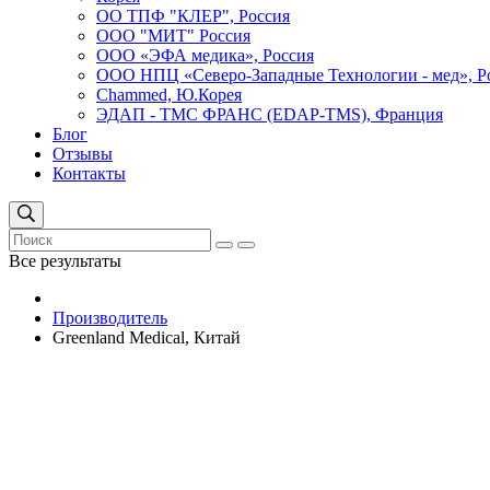
ОО ТПФ "КЛЕР", Россия
ООО "МИТ" Россия
ООО «ЭФА медика», Россия
ООО НПЦ «Северо-Западные Технологии - мед», Р
Сhammed, Ю.Корея
ЭДАП - ТМС ФРАНС (EDAP-TMS), Франция
Блог
Отзывы
Контакты
Все результаты
Производитель
Greenland Medical, Китай