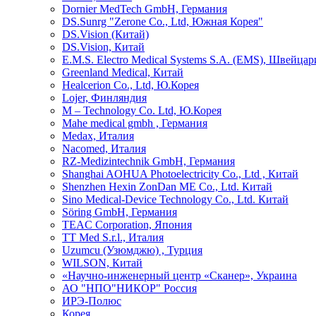
Dornier MedTech GmbH, Германия
DS.Sunrg "Zerone Co., Ltd, Южная Корея"
DS.Vision (Китай)
DS.Vision, Китай
E.M.S. Electro Medical Systems S.A. (EMS), Швейцар
Greenland Medical, Китай
Healcerion Co., Ltd, Ю.Корея
Lojer, Финляндия
M – Technology Co. Ltd, Ю.Корея
Mahe medical gmbh , Германия
Medax, Италия
Nacomed, Италия
RZ-Medizintechnik GmbH, Германия
Shanghai AOHUA Photoelectricity Co., Ltd , Китай
Shenzhen Hexin ZonDan ME Co., Ltd. Китай
Sino Medical-Device Technology Со., Ltd. Китай
Söring GmbH, Германия
TEAC Corporation, Япония
TT Med S.r.l., Италия
Uzumcu (Узюмджю) , Турция
WILSON, Китай
«Научно-инженерный центр «Сканер», Украина
АО "НПО"НИКОР" Россия
ИРЭ-Полюс
Корея