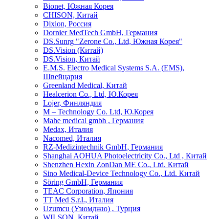
Bionet, Южная Корея
CHISON, Китай
Dixion, Россия
Dornier MedTech GmbH, Германия
DS.Sunrg "Zerone Co., Ltd, Южная Корея"
DS.Vision (Китай)
DS.Vision, Китай
E.M.S. Electro Medical Systems S.A. (EMS),
Швейцария
Greenland Medical, Китай
Healcerion Co., Ltd, Ю.Корея
Lojer, Финляндия
M – Technology Co. Ltd, Ю.Корея
Mahe medical gmbh , Германия
Medax, Италия
Nacomed, Италия
RZ-Medizintechnik GmbH, Германия
Shanghai AOHUA Photoelectricity Co., Ltd , Китай
Shenzhen Hexin ZonDan ME Co., Ltd. Китай
Sino Medical-Device Technology Со., Ltd. Китай
Söring GmbH, Германия
TEAC Corporation, Япония
TT Med S.r.l., Италия
Uzumcu (Узюмджю) , Турция
WILSON, Китай