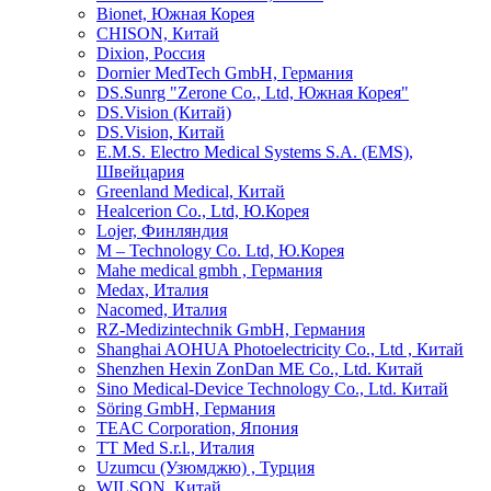
Bionet, Южная Корея
CHISON, Китай
Dixion, Россия
Dornier MedTech GmbH, Германия
DS.Sunrg "Zerone Co., Ltd, Южная Корея"
DS.Vision (Китай)
DS.Vision, Китай
E.M.S. Electro Medical Systems S.A. (EMS),
Швейцария
Greenland Medical, Китай
Healcerion Co., Ltd, Ю.Корея
Lojer, Финляндия
M – Technology Co. Ltd, Ю.Корея
Mahe medical gmbh , Германия
Medax, Италия
Nacomed, Италия
RZ-Medizintechnik GmbH, Германия
Shanghai AOHUA Photoelectricity Co., Ltd , Китай
Shenzhen Hexin ZonDan ME Co., Ltd. Китай
Sino Medical-Device Technology Со., Ltd. Китай
Söring GmbH, Германия
TEAC Corporation, Япония
TT Med S.r.l., Италия
Uzumcu (Узюмджю) , Турция
WILSON, Китай