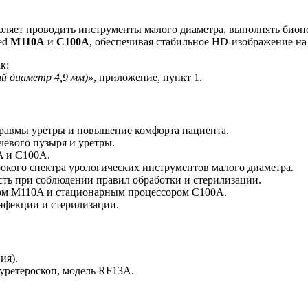
оляет проводить инструменты малого диаметра, выполнять биоп
ed
M110A
и
C100A
, обеспечивая стабильное HD-изображение на
к:
й диаметр 4,9 мм)»
, приложение, пункт 1.
равмы уретры и повышение комфорта пациента.
чевого пузыря и уретры.
A и C100A.
окого спектра урологических инструментов малого диаметра.
ть при соблюдении правил обработки и стерилизации.
ом M110A и стационарным процессором C100A.
нфекции и стерилизации.
ия).
уретероскоп, модель RF13A.