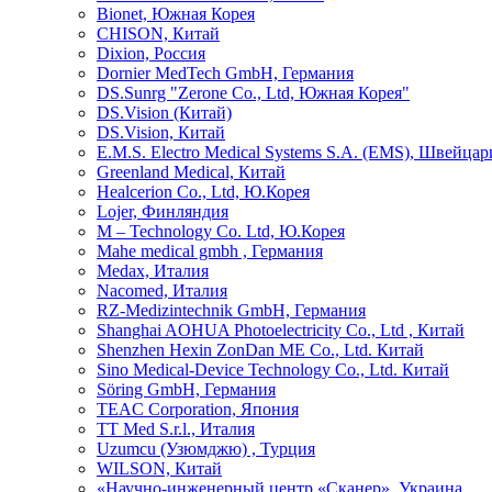
Bionet, Южная Корея
CHISON, Китай
Dixion, Россия
Dornier MedTech GmbH, Германия
DS.Sunrg "Zerone Co., Ltd, Южная Корея"
DS.Vision (Китай)
DS.Vision, Китай
E.M.S. Electro Medical Systems S.A. (EMS), Швейцар
Greenland Medical, Китай
Healcerion Co., Ltd, Ю.Корея
Lojer, Финляндия
M – Technology Co. Ltd, Ю.Корея
Mahe medical gmbh , Германия
Medax, Италия
Nacomed, Италия
RZ-Medizintechnik GmbH, Германия
Shanghai AOHUA Photoelectricity Co., Ltd , Китай
Shenzhen Hexin ZonDan ME Co., Ltd. Китай
Sino Medical-Device Technology Со., Ltd. Китай
Söring GmbH, Германия
TEAC Corporation, Япония
TT Med S.r.l., Италия
Uzumcu (Узюмджю) , Турция
WILSON, Китай
«Научно-инженерный центр «Сканер», Украина