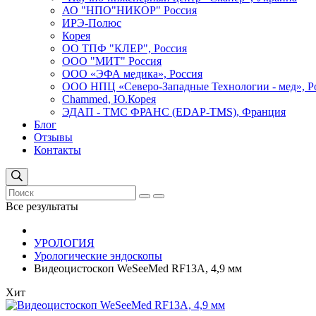
АО "НПО"НИКОР" Россия
ИРЭ-Полюс
Корея
ОО ТПФ "КЛЕР", Россия
ООО "МИТ" Россия
ООО «ЭФА медика», Россия
ООО НПЦ «Северо-Западные Технологии - мед», Р
Сhammed, Ю.Корея
ЭДАП - ТМС ФРАНС (EDAP-TMS), Франция
Блог
Отзывы
Контакты
Все результаты
УРОЛОГИЯ
Урологические эндоскопы
Видеоцистоскоп WeSeeMed RF13A, 4,9 мм
Хит