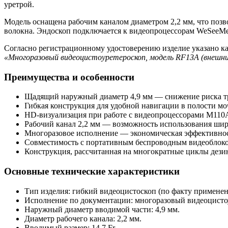
уретрой.
Модель оснащена рабочим каналом диаметром 2,2 мм, что позв
волокна. Эндоскоп подключается к видеопроцессорам WeSeeM
Согласно регистрационному удостоверению изделие указано ка
«Многоразовый видеоцистоуретероскоп, модель RF13A (внешни
Преимущества и особенности
Щадящий наружный диаметр 4,9 мм — снижение риска т
Гибкая конструкция для удобной навигации в полости мо
HD-визуализация при работе с видеопроцессорами M110
Рабочий канал 2,2 мм — возможность использования шир
Многоразовое исполнение — экономическая эффективнос
Совместимость с портативным беспроводным видеоблок
Конструкция, рассчитанная на многократные циклы дези
Основные технические характеристики
Тип изделия: гибкий видеоцистоскоп (по факту применен
Исполнение по документации: многоразовый видеоцисто
Наружный диаметр вводимой части: 4,9 мм.
Диаметр рабочего канала: 2,2 мм.
Вводимый размер: 14,7 Fr