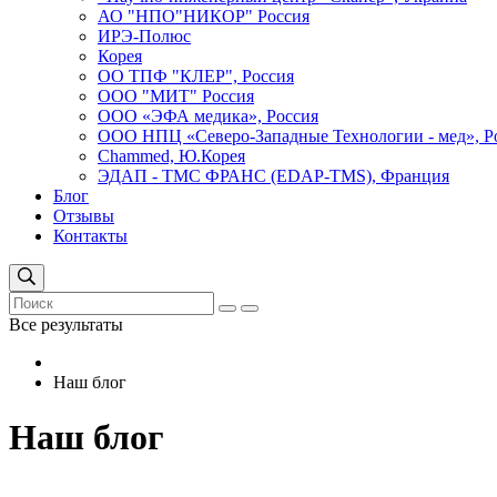
АО "НПО"НИКОР" Россия
ИРЭ-Полюс
Корея
ОО ТПФ "КЛЕР", Россия
ООО "МИТ" Россия
ООО «ЭФА медика», Россия
ООО НПЦ «Северо-Западные Технологии - мед», Р
Сhammed, Ю.Корея
ЭДАП - ТМС ФРАНС (EDAP-TMS), Франция
Блог
Отзывы
Контакты
Все результаты
Наш блог
Наш блог