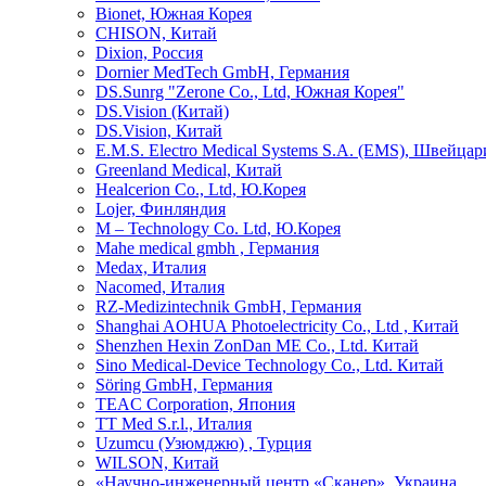
Bionet, Южная Корея
CHISON, Китай
Dixion, Россия
Dornier MedTech GmbH, Германия
DS.Sunrg "Zerone Co., Ltd, Южная Корея"
DS.Vision (Китай)
DS.Vision, Китай
E.M.S. Electro Medical Systems S.A. (EMS), Швейцар
Greenland Medical, Китай
Healcerion Co., Ltd, Ю.Корея
Lojer, Финляндия
M – Technology Co. Ltd, Ю.Корея
Mahe medical gmbh , Германия
Medax, Италия
Nacomed, Италия
RZ-Medizintechnik GmbH, Германия
Shanghai AOHUA Photoelectricity Co., Ltd , Китай
Shenzhen Hexin ZonDan ME Co., Ltd. Китай
Sino Medical-Device Technology Со., Ltd. Китай
Söring GmbH, Германия
TEAC Corporation, Япония
TT Med S.r.l., Италия
Uzumcu (Узюмджю) , Турция
WILSON, Китай
«Научно-инженерный центр «Сканер», Украина